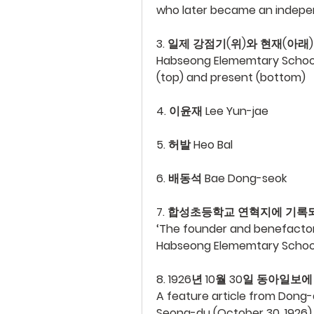
who later became an indepe
3. 일제 강점기(위)와 현재(아
Habseong Elememtary School; 
(top) and present (bottom)
4. 이윤재 Lee Yun-jae
5. 허발 Heo Bal
6. 배동석 Bae Dong-seok
7. 합성초등학교 연혁지에 기록되
‘The founder and benefactor 
Habseong Elememtary Schoo
8. 1926년 10월 30일 동아일
A feature article from Dong-
Seong-du (October 30, 1926)