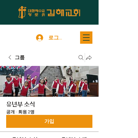
로그인
그룹
유년부 소식
공개
·
회원 2명
가입