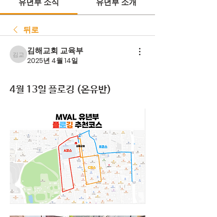
유년부 소식
유년부 소개
뒤로
김해교회 교육부
김해교회 교육부
2025년 4월 14일
4월 13일 플로깅 (온유반)