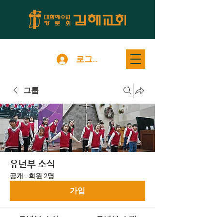
로그인
그룹
유년부 소식
공개
·
회원 2명
가입