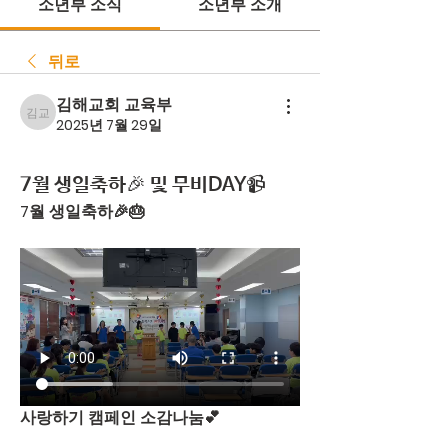
소년부 소식
소년부 소개
뒤로
김해교회 교육부
김해교회 교육부
2025년 7월 29일
7월 생일축하🎉 및 무비DAY📹
7월 생일축하🎉🎂
사랑하기 캠페인 소감나눔💕