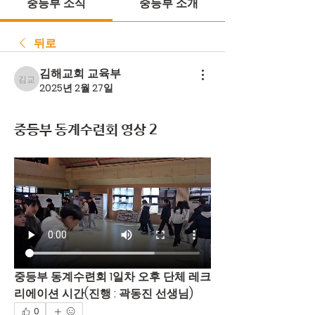
중등부 소식
중등부 소개
뒤로
김해교회 교육부
김해교회 교육부
2025년 2월 27일
중등부 동계수련회 영상 2
중등부 동계수련회 1일차 오후 단체 레크
리에이션 시간(진행 : 곽동진 선생님)
0