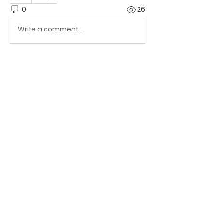
0
26
Write a comment...
중등부 소개
그룹에 오신 것을 환영합니다. 다른 회원
과의 교류 및 업데이트 수신, 미디어 공
유 등의 활동을 시작하세요.
경남 김해시 가락로 117 김해교회 |
gloria1894@gmail.com
| Tel:
055-333-6321
| Fax:
055-333-6324