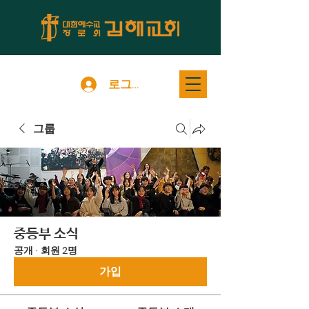
로그인
그룹
중등부 소식
공개
·
회원 2명
가입