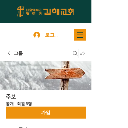
로그인
그룹
주보
공개
·
회원 5명
가입