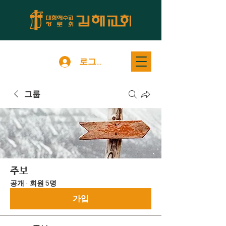
로그인
그룹
주보
공개
·
회원 5명
가입