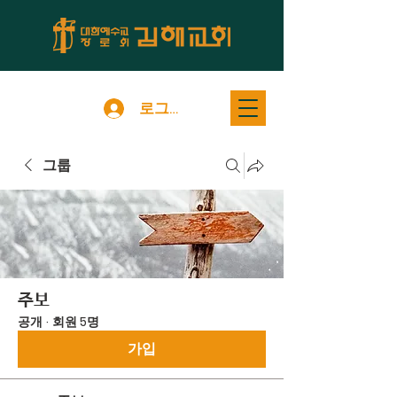
로그인
그룹
주보
공개
·
회원 5명
가입