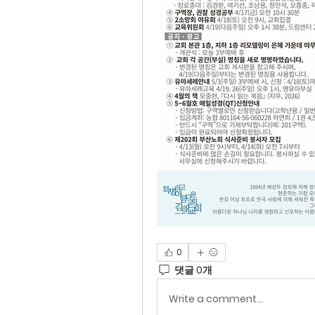
0
댓글 0개
Write a comment...