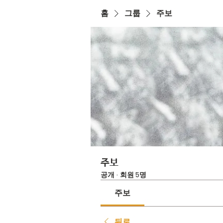
홈
그룹
주보
주보
공개
·
회원 5명
주보
뒤로