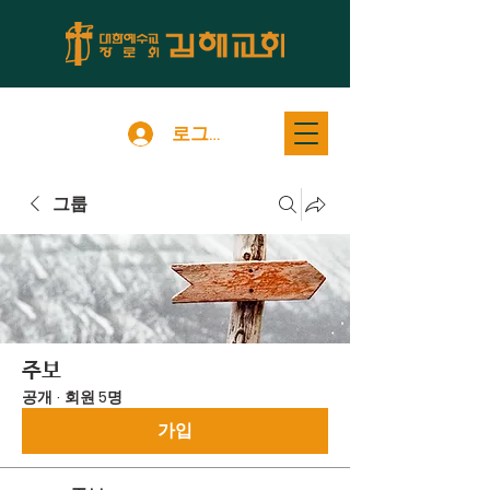
로그인
그룹
주보
공개
·
회원 5명
가입