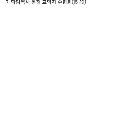
7. 
담임목사 동정
 교역자 수련회(18~19)
◉ 교우소식 ◉
별세
 구희정 성도(발인:11/15)
이사
 조일권 집사, 최경미 집사(양산시 
신기동)
성경통독
 이동일(310구역/19-12)
◉ 다음 주(11/24) 식당봉사 담당구역 
107(김해 농협 주변)구역 
0
0
10
Write a comment...
그룹에 오신 것을 환영합니다. 다른 회원
과의 교류 및 업데이트 수신, 미디어 공
유 등의 활동을 시작하세요.