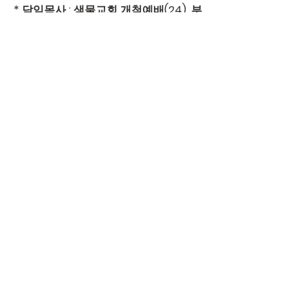
* 담임목사 : 샘물교회 개척예배(24), 부
울경 목회지원위원회(25), 총회목회지
원위원회 통일분과(29), 아시아 골목영
화제 개막식(30)  
◉ 교우소식 ◉
개업
 노아맘의 영어교실 : 김경애 집사
(한국 2차A 302동 404호/010-4830-
2208)
         (주)한백푸드[게고집] : 김근용(조
유정) 집사(301구역/삼계동 339-8688)
         구루만식당 : 조 예브게니 전도사
(러시아 식당/서상동 한빛시술원 맞은
편)
입원
 김익수(중앙) 백정자(강일)
◉ 다음 주(3/31) 식당봉사 담당구역
208(주촌, 흥동)구역
0