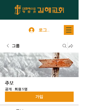
로그인
그룹
주보
공개
·
회원 5명
가입