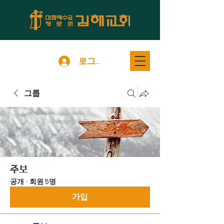
로그인
그룹
주보
공개
·
회원 5명
가입