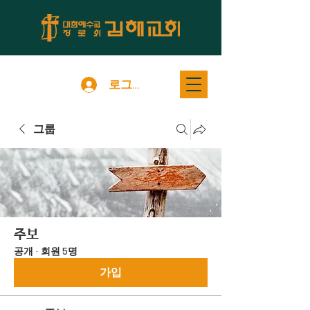
로그인
그룹
주보
공개
·
회원 5명
가입