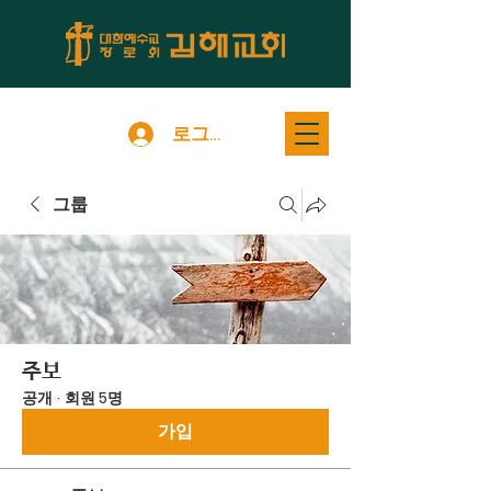
로그인
그룹
주보
공개
·
회원 5명
가입