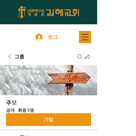
로그인
그룹
주보
공개
·
회원 5명
가입