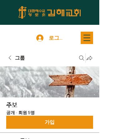
로그인
그룹
주보
공개
·
회원 5명
가입