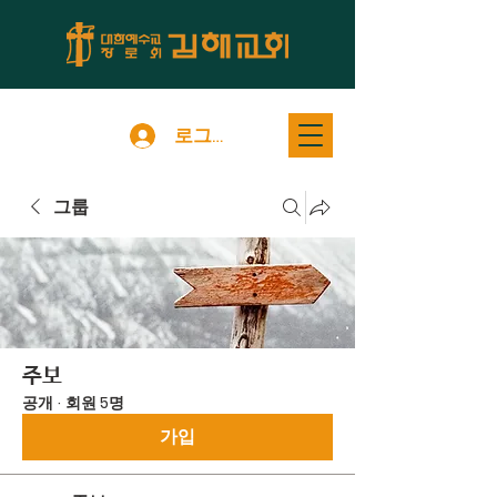
로그인
그룹
주보
공개
·
회원 5명
가입