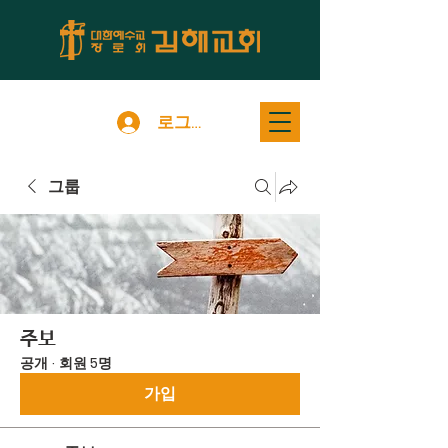
로그인
그룹
주보
공개
·
회원 5명
가입