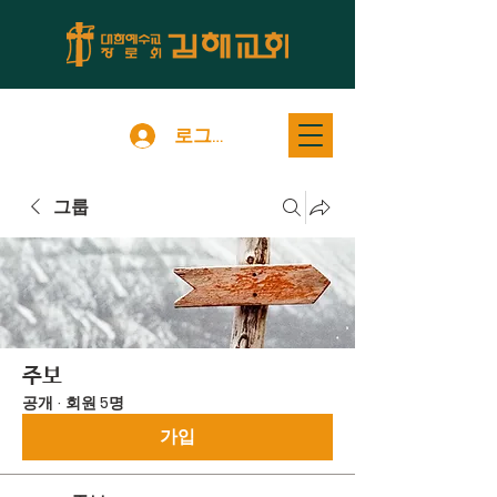
로그인
그룹
주보
공개
·
회원 5명
가입