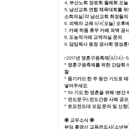
4, 
부산노회 장로회 월례회 
오늘
5, 
남선교회 연합 체육대회를 위한
소회의실/각 남선교회 회장들의
6, 
피택자 교육 
6/4(오늘) 오후
7, 
카페 하품 휴무 
카페 외벽 공
8, 
도농직거래
 교역자실 문의
9, 
담임목사 동정 
권사회 영성훈련
<2017년 영혼구원축제(9/24)> 
6
* 
영혼구원축제를 위한 간담회 
찰
* 
품기카드
:한 주 동안 기도로 
넣어주세요.
* 
119 기도
:한 영혼을 위해 1분간
* 
전도문구&전도간증 사례 공모
* 
토요전도대 모집
:문의 및 신청(
◉ 교우소식 ◉ 
부임
 홍영신 교육전도사(소년부