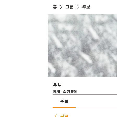
홈
그룹
주보
주보
공개
·
회원 5명
주보
뒤로