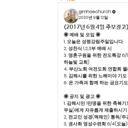
gimhaechurch
2020년 9월 12일
<2017년 6월 4일 주보광고
◉ 예배 및 모임 ◉ 
1, 오늘은 
성령강림주일
입니다.
2, 
성찬식
 1,2,3부 예배 시
3. 
영혼구원을 위한 전도특강 
6
하늘빛 교회)
4. 
부산노회 여전도회 연합회 월
5. 
김해시를 위한 느헤미야 기도 
6. 
온 가족과 함께 하는 금요기도
◉ 공지 및 광고 ◉
1. 
김해시민 1만명을 위한 축복
기
무실)에게 자유롭게 제출하시기
2, 
전교인 성경(맥체인) 통독/주
3, 
권사회 영성수련회 
6/4(오늘