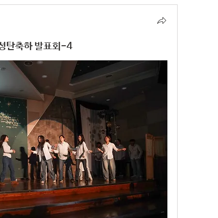
L 성탄축하 발표회-4