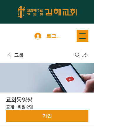
로그인
그룹
교회동영상
공개
·
회원 2명
가입