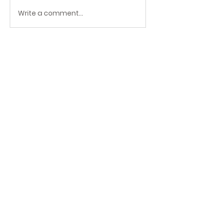
Write a comment...
그룹에 오신 것을 환영합니다. 다른 회원
과의 교류 및 업데이트 수신, 미디어 공
유 등의 활동을 시작하세요.
경남 김해시 가락로 117 김해교회 |
gloria1894@gmail.com
| Tel:
055-333-6321
| Fax:
055-333-6324
©2026
by GIMHAE CHURCH