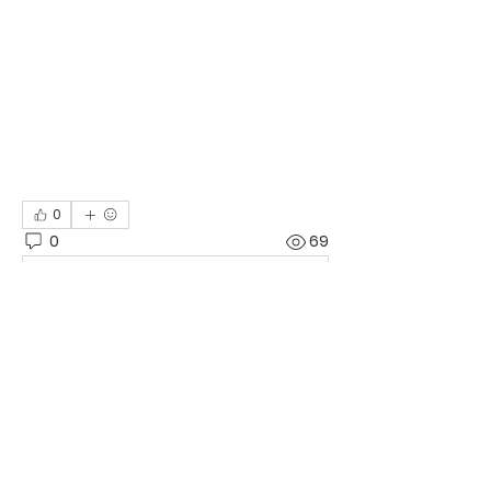
0
0
69
Write a comment...
그룹에 오신 것을 환영합니다. 다른 회원
과의 교류 및 업데이트 수신, 미디어 공
유 등의 활동을 시작하세요.