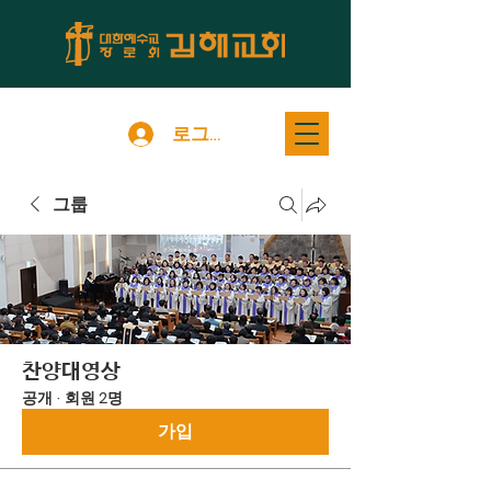
로그인
그룹
찬양대영상
공개
·
회원 2명
가입