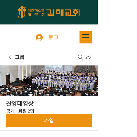
로그인
그룹
찬양대영상
공개
·
회원 2명
가입