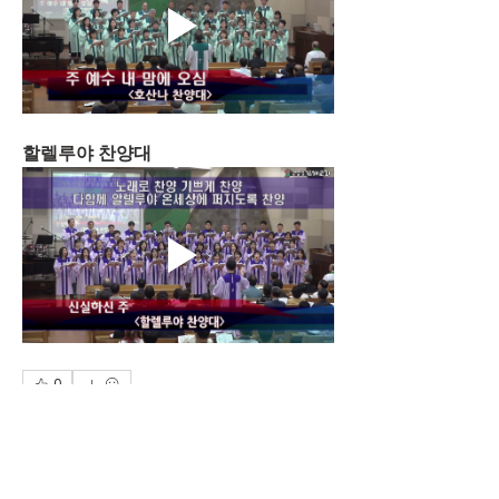
할렐루야 찬양대
0
0
11
כתיבת תגובה...