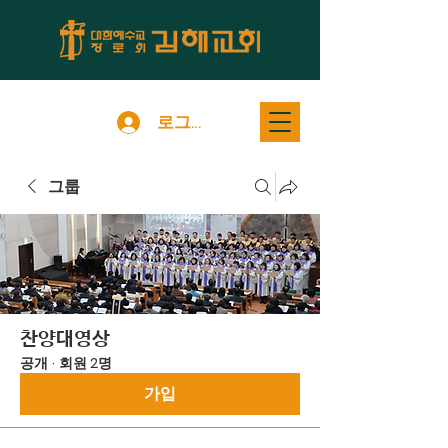
로그인
그룹
찬양대영상
공개
·
회원 2명
가입