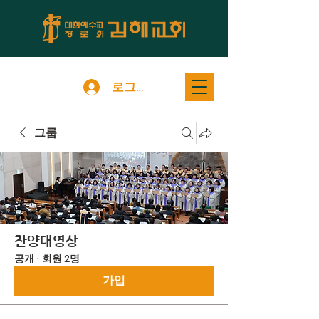
로그인
그룹
찬양대영상
공개
·
회원 2명
가입