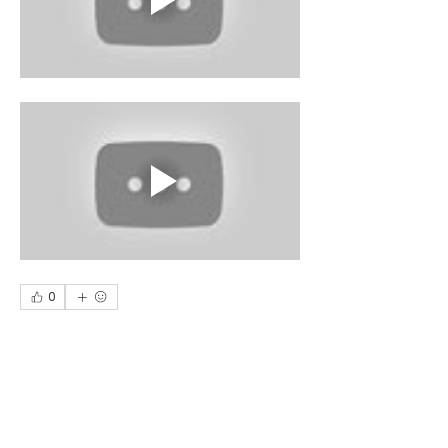
0
0
9
Write a comment...