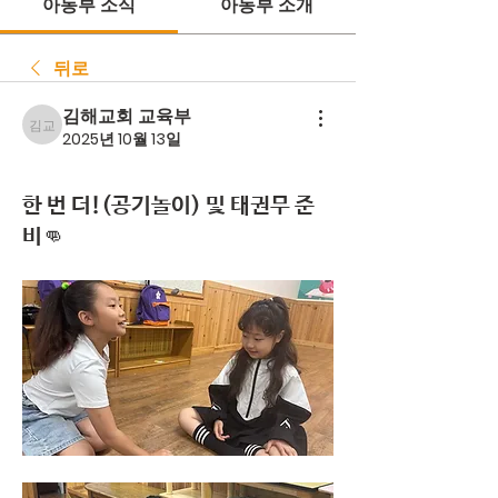
아동부 소식
아동부 소개
뒤로
김해교회 교육부
김해교회 교육부
2025년 10월 13일
한 번 더!(공기놀이) 및 태권무 준
비👊