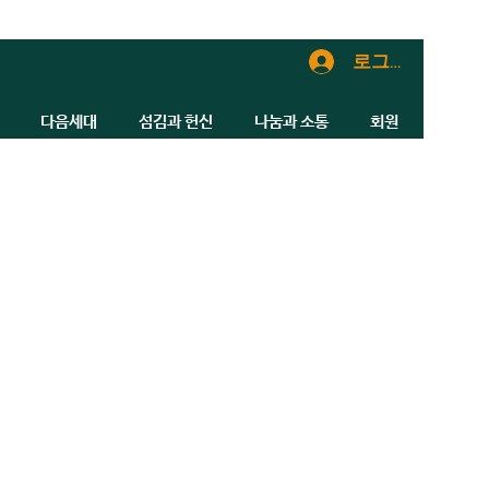
로그인
다음세대
섬김과 헌신
나눔과 소통
회원