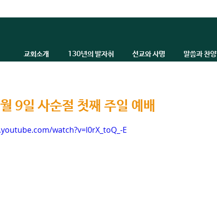
교회소개
130년의 발자취
선교와 사명
말씀과 찬양
3월 9일 사순절 첫째 주일 예배
.youtube.com/watch?v=l0rX_toQ_-E