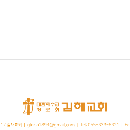
117 김해교회 |
gloria1894@gmail.com
| Tel: 055-333-6321 | F