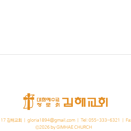
117 김해교회 |
gloria1894@gmail.com
| Tel: 055-333-6321 | F
©2026
by GIMHAE CHURCH