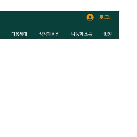
로그인
다음세대
섬김과 헌신
나눔과 소통
회원