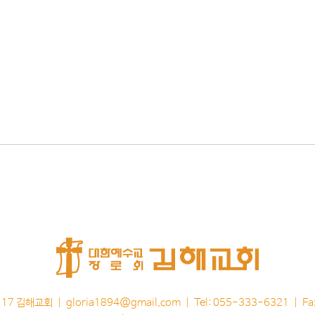
117 김해교회 |
gloria1894@gmail.com
| Tel: 055-333-6321 | F