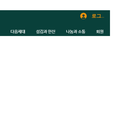
로그인
다음세대
섬김과 헌신
나눔과 소통
회원