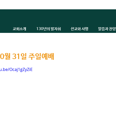
교회소개
130년의 발자취
선교와 사명
말씀과 찬양
10월 31일 주일예배
tu.be/Ocaj1gZyZiE