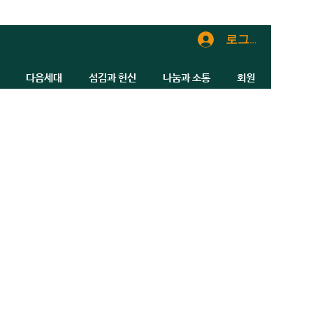
로그인
다음세대
섬김과 헌신
나눔과 소통
회원