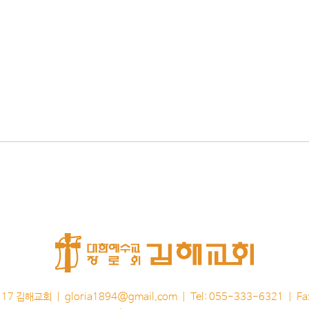
117 김해교회 |
gloria1894@gmail.com
| Tel: 055-333-6321 | F