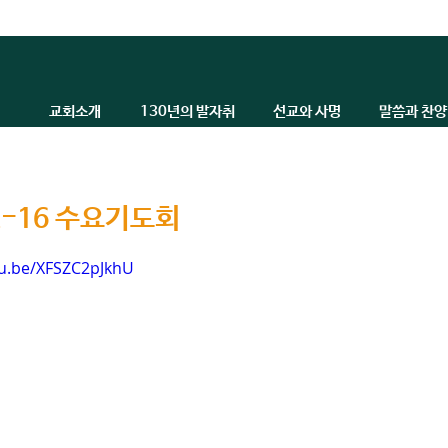
교회소개
130년의 발자취
선교와 사명
말씀과 찬양
2-16 수요기도회
tu.be/XFSZC2pJkhU