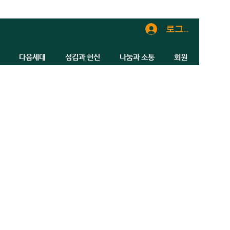
로그인
다음세대
섬김과 헌신
나눔과 소통
회원