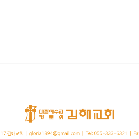
117 김해교회 |
gloria1894@gmail.com
| Tel: 055-333-6321 | F