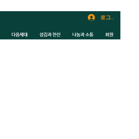
로그인
다음세대
섬김과 헌신
나눔과 소통
회원