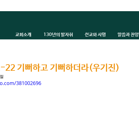
교회소개
130년의 발자취
선교와 사명
말씀과 찬양
12-22 기뻐하고 기뻐하더라(우기진)
0절
eo.com/381002696