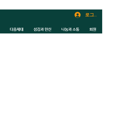
로그인
다음세대
섬김과 헌신
나눔과 소통
회원