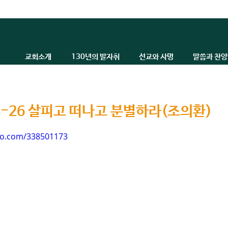
교회소개
130년의 발자취
선교와 사명
말씀과 찬양
05-26 살피고 떠나고 분별하라(조의환)
eo.com/338501173