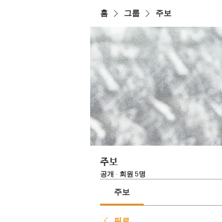
홈
그룹
주보
주보
공개
·
회원 5명
주보
뒤로