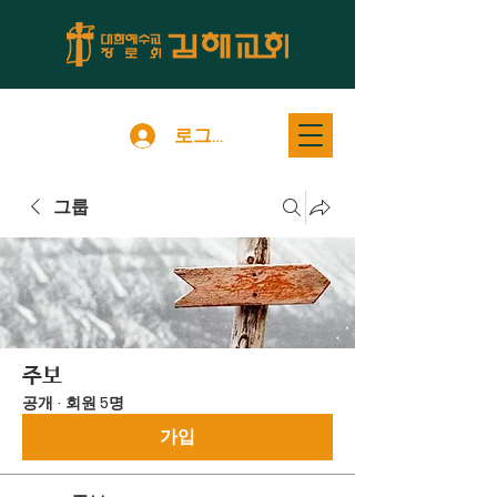
로그인
그룹
주보
공개
·
회원 5명
가입