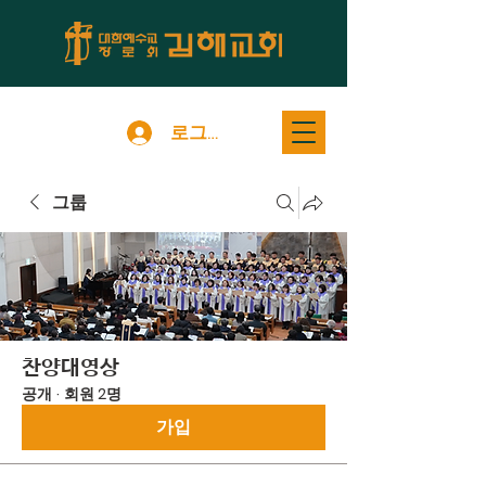
로그인
그룹
찬양대영상
공개
·
회원 2명
가입