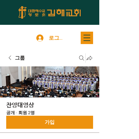
로그인
그룹
찬양대영상
공개
·
회원 2명
가입