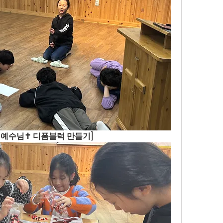
 예수님✝️ 디폼블럭 만들기]