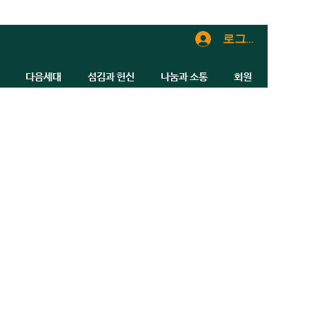
로그인
다음세대
섬김과 헌신
나눔과 소통
회원