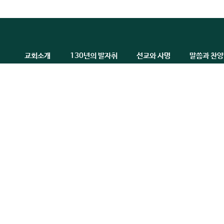
교회소개
130년의 발자취
선교와 사명
말씀과 찬양