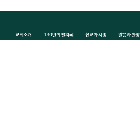
교회소개
130년의 발자취
선교와 사명
말씀과 찬양