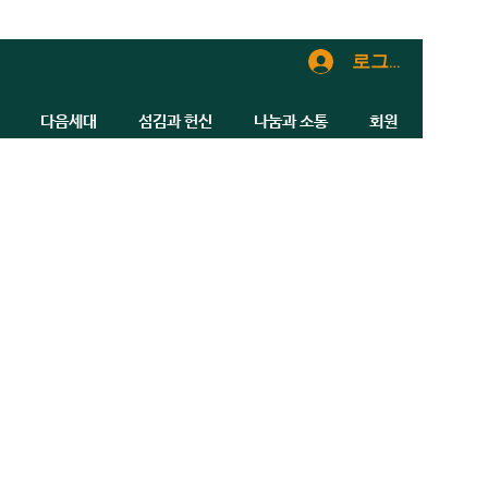
로그인
다음세대
섬김과 헌신
나눔과 소통
회원