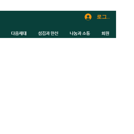
로그인
다음세대
섬김과 헌신
나눔과 소통
회원