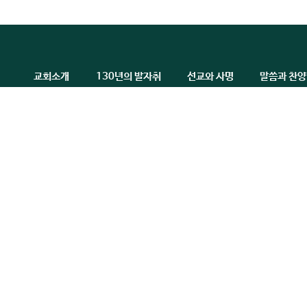
교회소개
130년의 발자취
선교와 사명
말씀과 찬양