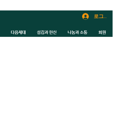
로그인
다음세대
섬김과 헌신
나눔과 소통
회원