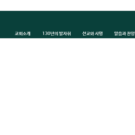
교회소개
130년의 발자취
선교와 사명
말씀과 찬양