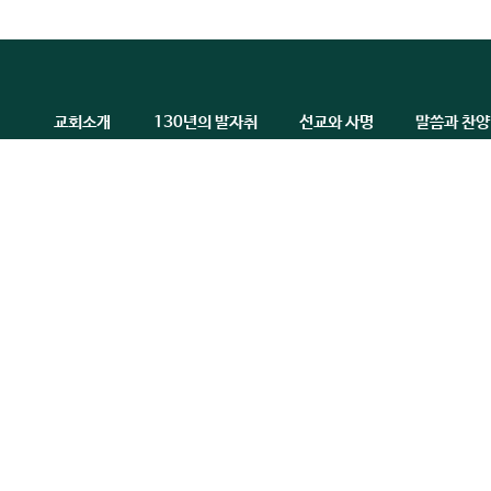
교회소개
130년의 발자취
선교와 사명
말씀과 찬양