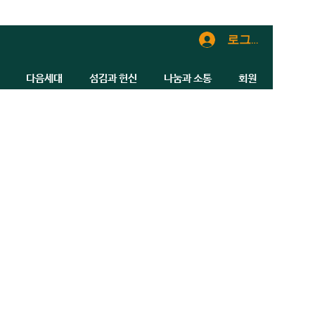
로그인
다음세대
섬김과 헌신
나눔과 소통
회원